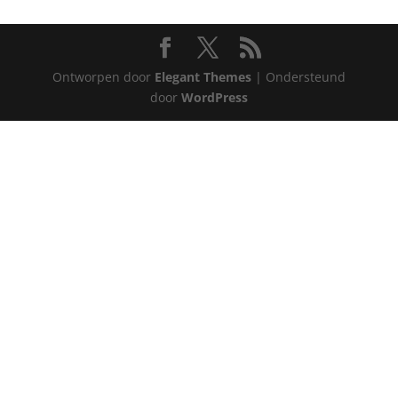
Ontworpen door
Elegant Themes
| Ondersteund
door
WordPress